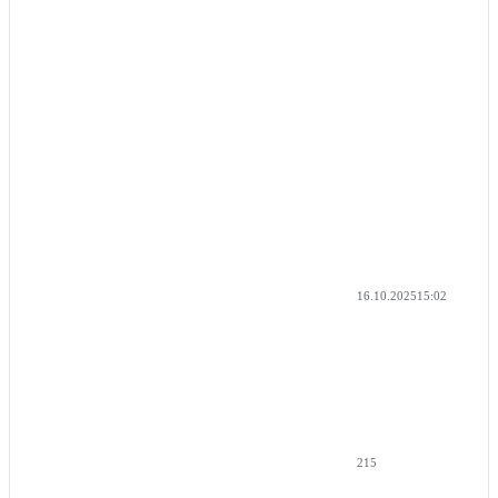
16.10.2025
15:02
215