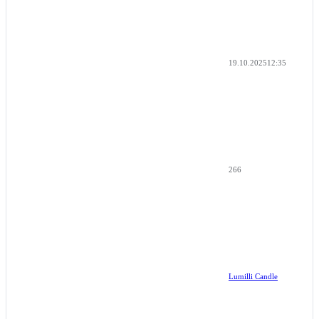
19.10.2025
12:35
266
Lumilli Candle