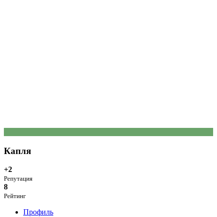
К
Капля
+2
Репутация
8
Рейтинг
Профиль