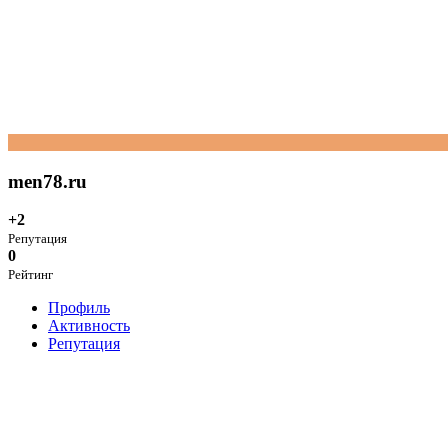
men78.ru
+2
Репутация
0
Рейтинг
Профиль
Активность
Репутация