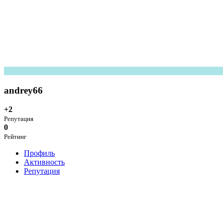
andrey66
+2
Репутация
0
Рейтинг
Профиль
Активность
Репутация