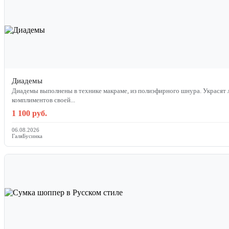
Диадемы
Диадемы выполнены в технике макраме, из полиэфирного шнура. Украсят любой образ, и обеспечат 1000
комплиментов своей...
1 100 руб.
06.08.2026
ГаляБусинка