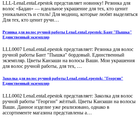
LLL-LenaLentaLepestok представляет новинку! Резинка для
волос «Бадан» — идеальное украшение для тех, кто ценит
уникальность и стиль! Для модниц, которые любят выделяться
Для тех, кто ценит ручн…
Резинка для волос ручной работы LenaLentaLepestok: Бант "Пышка"
Единственный экземпляр
LLL0007 LenaLentaLepestok представляет: Резинка для волос
ручной работы Бант "Пышка" бордовый. Единственный
экземпляр. Цветы Канзаши на волосы Ваши. Мои украшения
для волос ручной работы, для тех, …
Заколка для волос ручной работы LenaLentaLepestok: "Георгин"
Единственный экземпляр
LLL0002 LenaLentaLepestok представляет: Заколка для волос
ручной работы "Георгин" жёлтый. Цветы Канзаши на волосы
Ваши. Данное изделие уже реализовано, однако в
ассортименте магазина представлены а…