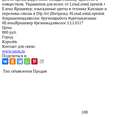
изяществом. Украшения для волос от LenaLentaLepestok •
Елена Ярошевер: изысканные цветы в технике Канзаши и
переливы смолы в Dip Art (Витраль). #LenaLentaLepestok
#украшениядляволос #ручнаяработа #цветыканзаши
#ЕленаЯрошевер #резинкадляволос LLL0117
Цена:
800 руб.
Город:
Королёв
Контакт для связи:
www.ozon.ru
Поделиться в:
Тип объявления
Продам
108