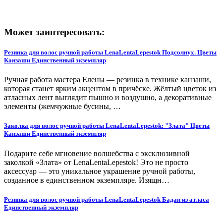
Может заинтересовать:
Резинка для волос ручной работы LenaLentaLepestok Подсолнух. Цветы
Канзаши Единственный экземпляр
Ручная работа мастера Елены — резинка в технике канзаши,
которая станет ярким акцентом в причёске. Жёлтый цветок из
атласных лент выглядит пышно и воздушно, а декоративные
элементы (жемчужные бусины, …
Заколка для волос ручной работы LenaLentaLepestok: "Злата" Цветы
Канзаши Единственный экземпляр
Подарите себе мгновение волшебства с эксклюзивной
заколкой «Злата» от LenaLentaLepestok! Это не просто
аксессуар — это уникальное украшение ручной работы,
созданное в единственном экземпляре. Изящн…
Резинка для волос ручной работы LenaLentaLepestok Бадан из атласа
Единственный экземпляр