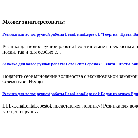
Может заинтересовать:
Резинка для волос ручной работы LenaLentaLepestok "Георгин" Цветы 
Резинка для волос ручной работы Георгин станет прекрасным
носки, так и для особых с…
Заколка для волос ручной работы LenaLentaLepestok: "Злата" Цветы К
Подарите себе мгновение волшебства с эксклюзивной заколкой 
экземпляре. Изящн…
Резинка для волос ручной работы LenaLentaLepestok Бадан из атласа Ед
LLL-LenaLentaLepestok представляет новинку! Резинка для вол
кто ценит ручн…