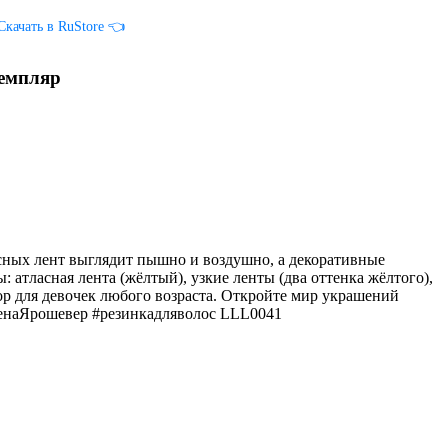
Скачать в RuStore 👈
земпляр
асных лент выглядит пышно и воздушно, а декоративные
атласная лента (жёлтый), узкие ленты (два оттенка жёлтого),
ор для девочек любого возраста. Откройте мир украшений
ленаЯрошевер #резинкадляволос LLL0041