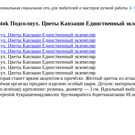
уникальная социальная сеть для любителей и мастеров ручной работы
📱 
estok Подсолнух. Цветы Канзаши Единственный эк
торая станет ярким акцентом в причёске. Жёлтый цветок из атл
ная органза) придают изделию особый шарм. Детали: материалы: 
‑зелёная); крепление: резинка, диаметр — 3 см. Идеальный выб
aLepestok #украшениядляволос #ручнаяработа #цветыканзаши #Е