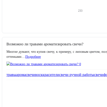
233
Возможно ли травами ароматизировать свечи?
Многие думают, что купив свечу, к примеру, с липовым цветом, п
оттенками....
Подробнее
травы
аромасвечи
воск
красители
свечи ручной работы
свечи
ф