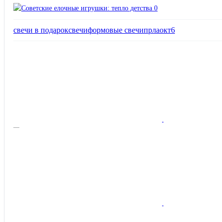
свечи в подарок
свечи
формовые свечи
прлаокт6
—