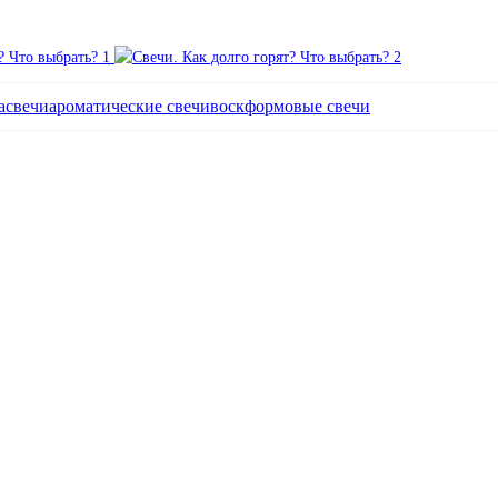
асвечи
ароматические свечи
воск
формовые свечи