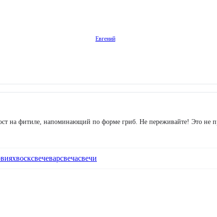
Евгений
ст на фитиле, напоминающий по форме гриб. Не переживайте! Это не при
овиях
воск
свечевар
свеча
свечи