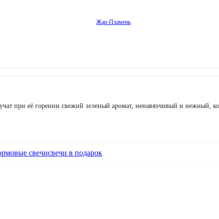
Жар-Пламень
олучат при её горении свежий зеленый аромат, ненавязчивый и нежный
ормовые свечи
свечи в подарок