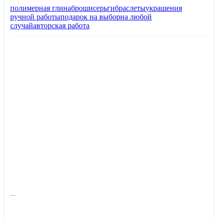
полимерная глина
броши
серьги
браслеты
украшения
ручной работы
подарок на выбор
на любой
случай
авторская работа
—