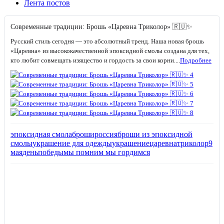
Лента постов
Современные традиции: Брошь «Царевна Триколор» 🇷🇺✨
Русский стиль сегодня — это абсолютный тренд. Наша новая брошь
«Царевна» из высококачественной эпоксидной смолы создана для тех,
кто любит совмещать изящество и гордость за свои корни....
Подробнее
эпоксидная смола
броши
россия
броши из эпоксидной
смолы
украшение для одежды
украшение
царевна
триколор
9
мая
деньпобеды
мы помним мы гордимся