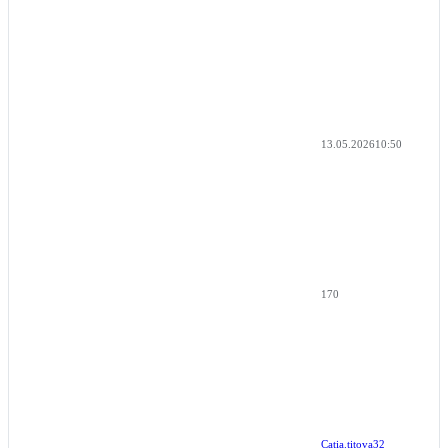
13.05.2026
10:50
170
Catia.titova32