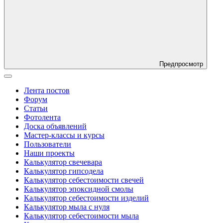
Предпросмотр
Лента постов
Форум
Статьи
Фотолента
Доска объявлений
Мастер-классы и курсы
Пользователи
Наши проекты
Калькулятор свечевара
Калькулятор гипсодела
Калькулятор себестоимости свечей
Калькулятор эпоксидной смолы
Калькулятор себестоимости изделий
Калькулятор мыла с нуля
Калькулятор себестоимости мыла