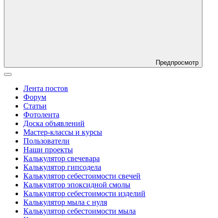
Предпросмотр
Лента постов
Форум
Статьи
Фотолента
Доска объявлений
Мастер-классы и курсы
Пользователи
Наши проекты
Калькулятор свечевара
Калькулятор гипсодела
Калькулятор себестоимости свечей
Калькулятор эпоксидной смолы
Калькулятор себестоимости изделий
Калькулятор мыла с нуля
Калькулятор себестоимости мыла