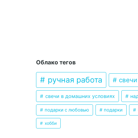
Облако тегов
ручная работа
свечи
свечи в домашних условиях
над
подарки с любовью
подарки
хобби