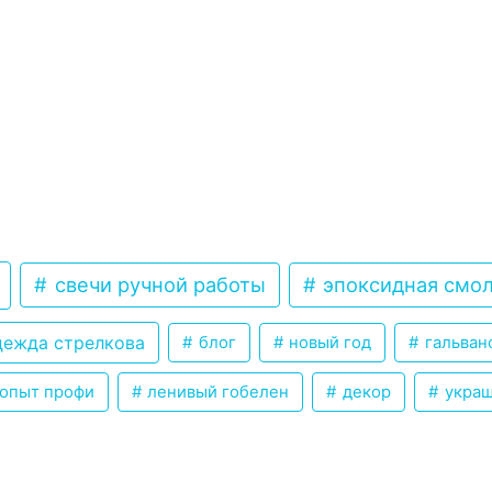
свечи ручной работы
эпоксидная смо
ежда стрелкова
блог
новый год
гальван
опыт профи
ленивый гобелен
декор
украш