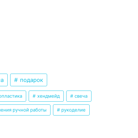
ла
подарок
опластика
хендмейд
свеча
ения ручной работы
рукоделие