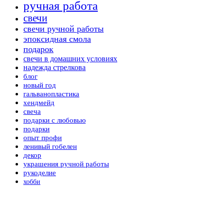
ручная работа
свечи
свечи ручной работы
эпоксидная смола
подарок
свечи в домашних условиях
надежда стрелкова
блог
новый год
гальванопластика
хендмейд
свеча
подарки с любовью
подарки
опыт профи
ленивый гобелен
декор
украшения ручной работы
рукоделие
хобби