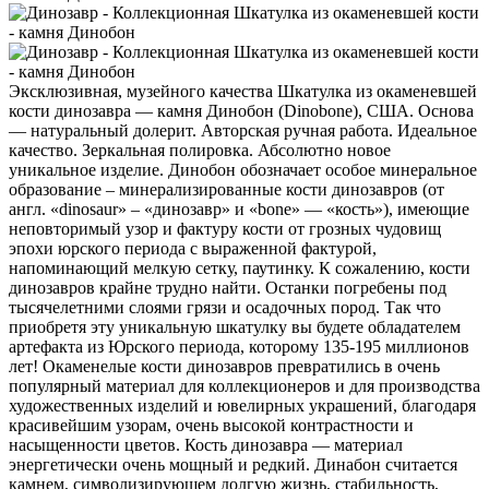
Эксклюзивная, музейного качества Шкатулка из окаменевшей
кости динозавра — камня Динобон (Dinobone), США. Основа
— натуральный долерит. Авторская ручная работа. Идеальное
качество. Зеркальная полировка. Абсолютно новое
уникальное изделие. Динобон обозначает особое минеральное
образование – минерализированные кости динозавров (от
англ. «dinosaur» – «динозавр» и «bone» — «кость»), имеющие
неповторимый узор и фактуру кости от грозных чудовищ
эпохи юрского периода с выраженной фактурой,
напоминающий мелкую сетку, паутинку. К сожалению, кости
динозавров крайне трудно найти. Останки погребены под
тысячелетними слоями грязи и осадочных пород. Так что
приобретя эту уникальную шкатулку вы будете обладателем
артефакта из Юрского периода, которому 135-195 миллионов
лет! Окаменелые кости динозавров превратились в очень
популярный материал для коллекционеров и для производства
художественных изделий и ювелирных украшений, благодаря
красивейшим узорам, очень высокой контрастности и
насыщенности цветов. Кость динозавра — материал
энергетически очень мощный и редкий. Динабон считается
камнем, символизирующем долгую жизнь, стабильность,