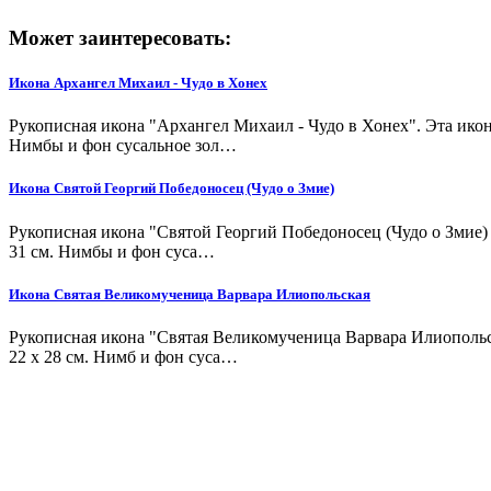
Может заинтересовать:
Икона Архангел Михаил - Чудо в Хонех
Рукописная икона​ "Архангел Михаил - Чудо в Хонех".​ Эта и
Нимбы и фон сусальное зол…
Икона Святой Георгий Победоносец (Чудо о Змие)
Рукописная икона​ "Святой Георгий Победоносец (Чудо о Змие
31 см. Нимбы и фон суса…
Икона Святая Великомученица Варвара Илиопольская
Рукописная икона​ "Святая Великомученица Варвара Илиополь
22 х 28 см. Нимб и фон суса…