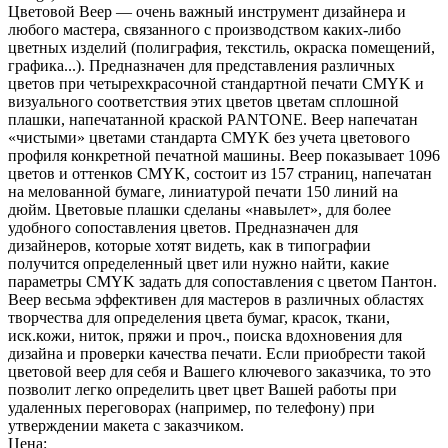
Цветовой Веер — очень важный инструмент дизайнера и
любого мастера, связанного с производством каких-либо
цветных изделий (полиграфия, текстиль, окраска помещений,
графика...). Предназначен для представления различных
цветов при четырехкрасочной стандартной печати CMYK и
визуального соответствия этих цветов цветам сплошной
плашки, напечатанной краской PANTONE. Веер напечатан
«чистыми» цветами стандарта CMYK без учета цветового
профиля конкретной печатной машины. Веер показывает 1096
цветов и оттенков CMYK, состоит из 157 страниц, напечатан
на мелованной бумаге, линиатурой печати 150 линий на
дюйм. Цветовые плашки сделаны «навылет», для более
удобного сопоставления цветов. Предназначен для
дизайнеров, которые хотят видеть, как в типографии
получится определенный цвет или нужно найти, какие
параметры CMYK задать для сопоставления с цветом Пантон.
Веер весьма эффективен для мастеров в различных областях
творчества для определения цвета бумаг, красок, ткани,
иск.кожи, ниток, пряжи и проч., поиска вдохновения для
дизайна и проверки качества печати. Если приобрести такой
цветовой веер для себя и Вашего ключевого заказчика, то это
позволит легко определить цвет цвет Вашей работы при
удаленных переговорах (например, по телефону) при
утверждении макета с заказчиком.
Цена: