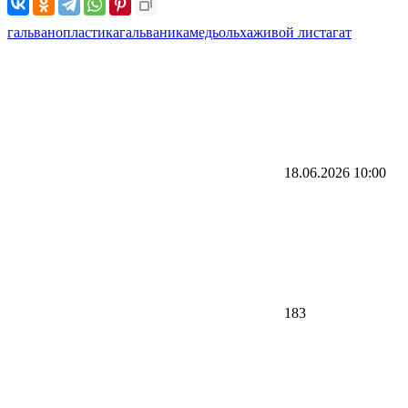
гальванопластика
гальваника
медь
ольха
живой лист
агат
18.06.2026
10:00
183