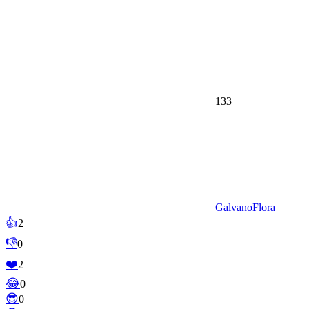
133
GalvanoFlora
👍
2
👎
0
❤️
2
😂
0
😎
0