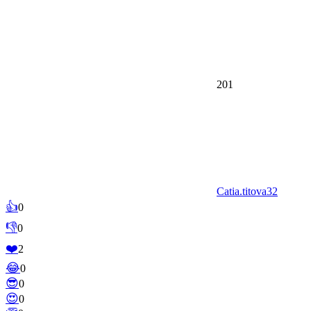
201
Catia.titova32
👍
0
👎
0
❤️
2
😂
0
😎
0
😍
0