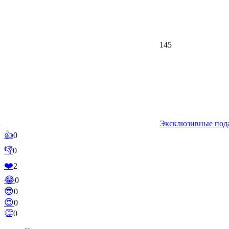
145
Эксклюзивные под
👍
0
👎
0
❤️
2
😂
0
😎
0
😍
0
👏
0