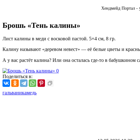
Хендмейд Портал - 
Брошь «Тень калины»
Лист калины в меди с восковой пастой. 5×4 см, 8 гр.
Калину называют «деревом невест» — её белые цветы и красны
А у вас растёт калина? Или она осталась где-то в бабушкином 
Поделиться в:
гальваника
медь