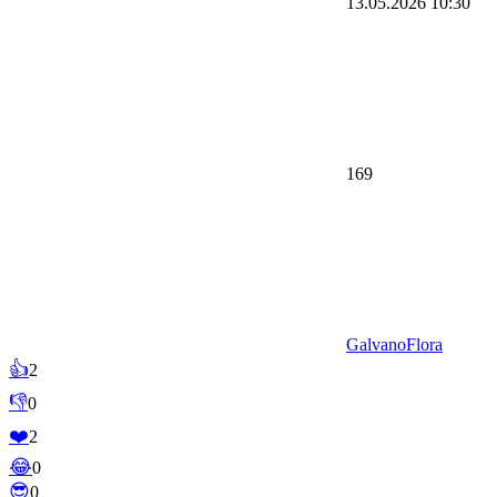
13.05.2026
10:30
169
GalvanoFlora
👍
2
👎
0
❤️
2
😂
0
😎
0