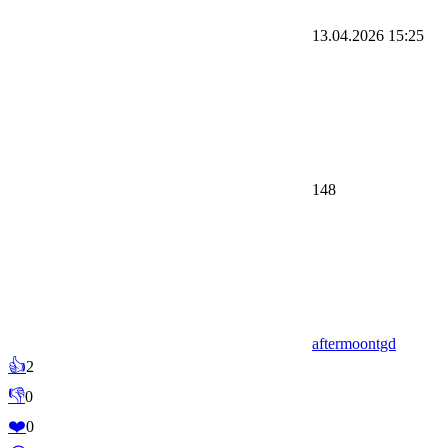
13.04.2026
15:25
148
aftermoontgd
👍
2
👎
0
❤️
0