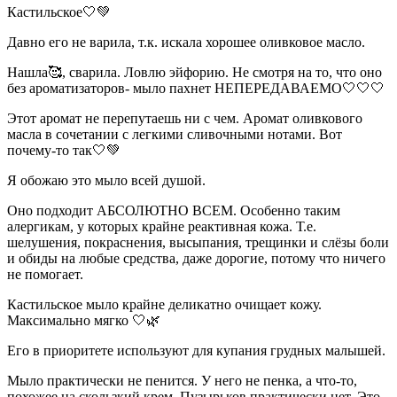
Кастильское🤍💚
Давно его не варила, т.к. искала хорошее оливковое масло.
Нашла🥰, сварила. Ловлю эйфорию. Не смотря на то, что оно
без ароматизаторов- мыло пахнет НЕПЕРЕДАВАЕМО🤍🤍🤍
Этот аромат не перепутаешь ни с чем. Аромат оливкового
масла в сочетании с легкими сливочными нотами. Вот
почему-то так🤍💚
Я обожаю это мыло всей душой.
Оно подходит АБСОЛЮТНО ВСЕМ. Особенно таким
алергикам, у которых крайне реактивная кожа. Т.е.
шелушения, покраснения, высыпания, трещинки и слёзы боли
и обиды на любые средства, даже дорогие, потому что ничего
не помогает.
Кастильское мыло крайне деликатно очищает кожу.
Максимально мягко 🤍🌿
Его в приоритете используют для купания грудных малышей.
Мыло практически не пенится. У него не пенка, а что-то,
похожее на скользкий крем. Пузырьков практически нет. Это