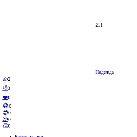
211
Надежда
👍
2
👎
0
❤️
0
😂
0
😎
0
😍
0
👏
0
Комментарии