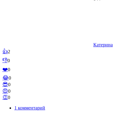
Катерина
👍
2
👎
0
❤️
0
😂
0
😎
0
😍
0
👏
0
1 комментарий