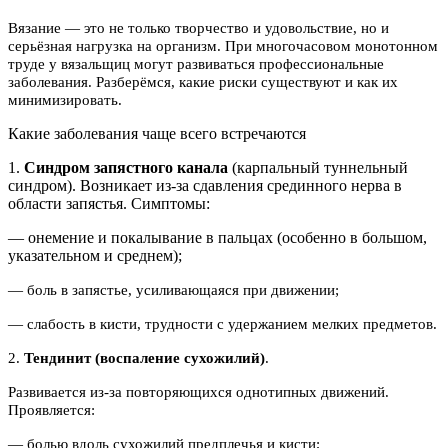
Вязание — это не только творчество и удовольствие, но и
серьёзная нагрузка на организм. При многочасовом монотонном
труде у вязальщиц могут развиваться профессиональные
заболевания. Разберёмся, какие риски существуют и как их
минимизировать.
Какие заболевания чаще всего встречаются
1.
Синдром запястного канала
(карпальный туннельный
синдром). Возникает из‑за сдавления срединного нерва в
области запястья. Симптомы:
— онемение и покалывание в пальцах (особенно в большом,
указательном и среднем);
— боль в запястье, усиливающаяся при движении;
— слабость в кисти, трудности с удержанием мелких предметов.
2.
Тендинит (воспаление сухожилий)
.
Развивается из‑за повторяющихся однотипных движений.
Проявляется:
— болью вдоль сухожилий предплечья и кисти;