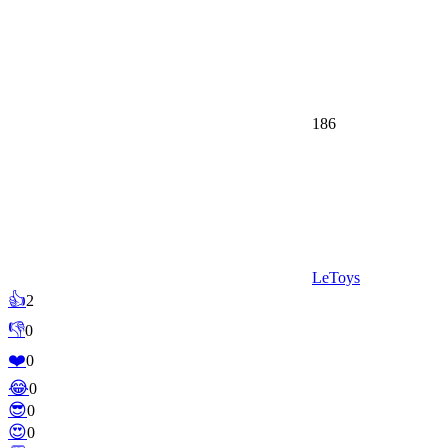
186
LeToys
👍
2
👎
0
❤️
0
😂
0
😎
0
😍
0