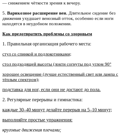
— снижением чёткости зрения к вечеру.
5.
Варикозное расширение вен.
Длительное сидение без
движения ухудшает венозный отток, особенно если ноги
находятся в неудобном положении.
Как предотвратить проблемы со здоровьем
1. Правильная организация рабочего места:
стул со спинкой и подлокотниками;
стол подходящей высоты (локти согнуты под углом 90°
хорошее освещение (лучше естественный свет или лампа с
тёплым спектром);
подставка для ног, если они не достают до пола.
2. Регулярные перерывы и гимнастика:
каждые 30–40 минут делайте перерыв на 5–10 минут;
выполняйте простые упражнения:
круговые движения плечами;