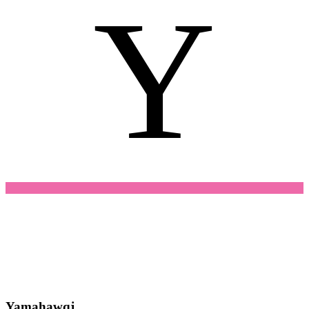
Y
Yamahawqj