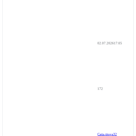
02.07.2026
17:05
172
Catia.titova32