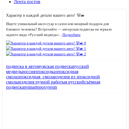
Лента постов
Характер в каждой детали вашего авто! 🐻🚙
Ищете уникальный аксессуар в салон или мощный подарок для
близкого человека? Встречайте — авторская подвеска на зеркало
заднего вида «Русский медведь»....
Подробнее
подвеска в авто
мужская подвеска
русский
медведь
россия
эпоксидка
эпоксидная
смола
эпоксидная_смола
изделия из эпоксидной
смолы
изделия ручной работы
я русский
съёмная
подвеска
resinart
epoxyresin