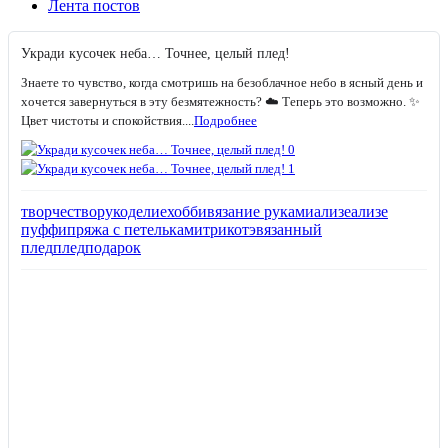
Лента постов
Укради кусочек неба… Точнее, целый плед!
Знаете то чувство, когда смотришь на безоблачное небо в ясный день и
хочется завернуться в эту безмятежность? ☁️ Теперь это возможно. ✨
Цвет чистоты и спокойствия....
Подробнее
творчество
рукоделие
хобби
вязание руками
ализе
ализе
пуффи
пряжа с петельками
трикотэ
вязанный
плед
плед
подарок