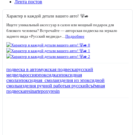
Лента постов
Характер в каждой детали вашего авто! 🐻🚙
Ищете уникальный аксессуар в салон или мощный подарок для
близкого человека? Встречайте — авторская подвеска на зеркало
заднего вида «Русский медведь»....
Подробнее
подвеска в авто
мужская подвеска
русский
медведь
россия
эпоксидка
эпоксидная
смола
эпоксидная_смола
изделия из эпоксидной
смолы
изделия ручной работы
я русский
съёмная
подвеска
resinart
epoxyresin