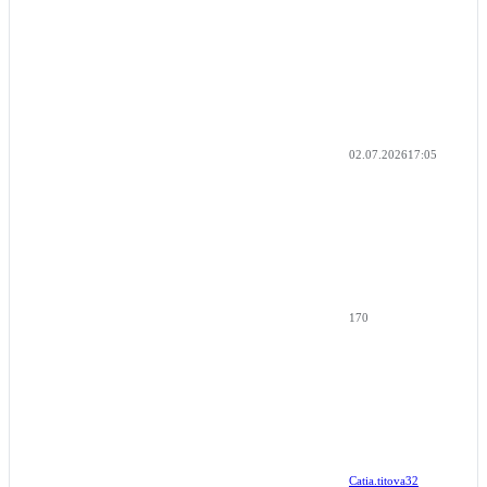
02.07.2026
17:05
170
Catia.titova32