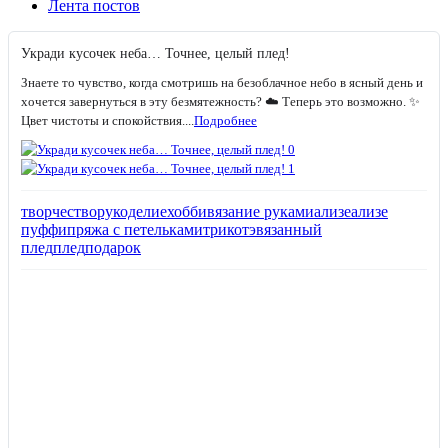
Лента постов
Укради кусочек неба… Точнее, целый плед!
Знаете то чувство, когда смотришь на безоблачное небо в ясный день и
хочется завернуться в эту безмятежность? ☁️ Теперь это возможно. ✨
Цвет чистоты и спокойствия....
Подробнее
творчество
рукоделие
хобби
вязание руками
ализе
ализе
пуффи
пряжа с петельками
трикотэ
вязанный
плед
плед
подарок