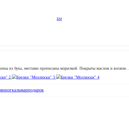
БМ
ены из бука, местами прописаны морилкой. Покрыты маслом и воском...
ьминог
кальмар
подарок