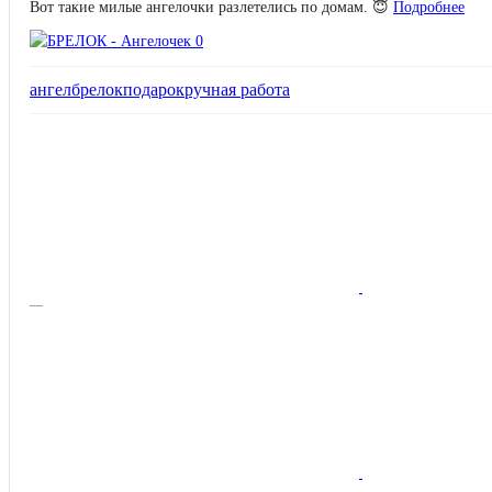
Вот такие милые ангелочки разлетелись по домам. 😇
Подробнее
ангел
брелок
подарок
ручная работа
—