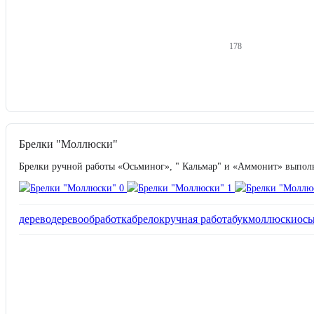
178
Брелки "Моллюски"
Брелки ручной работы «Осьминог», " Кальмар" и «Аммонит» выполн
дерево
деревообработка
брелок
ручная работа
бук
моллюски
ос