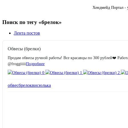
Хендмейд Портал - 
Поиск по тегу «брелок»
Лента постов
Обвесы (брелки)
Продам обвесы ручной работы! Все красавцы по 300 рублей❤️ Работ
@froggiiiii
Подробнее
обвес
брелок
висюлька