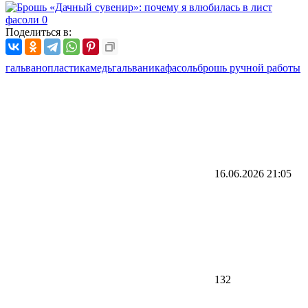
Поделиться в:
гальванопластика
медь
гальваника
фасоль
брошь ручной работы
16.06.2026
21:05
132