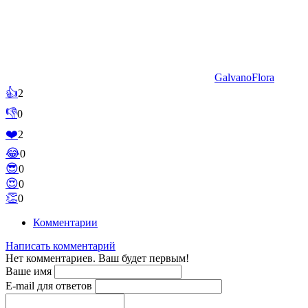
GalvanoFlora
👍
2
👎
0
❤️
2
😂
0
😎
0
😍
0
👏
0
Комментарии
Написать комментарий
Нет комментариев. Ваш будет первым!
Ваше имя
E-mail для ответов