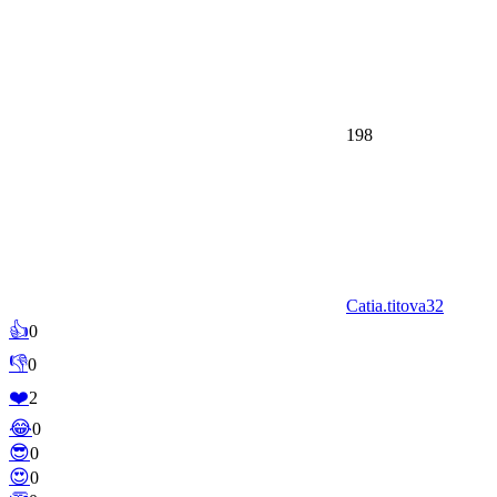
198
Catia.titova32
👍
0
👎
0
❤️
2
😂
0
😎
0
😍
0