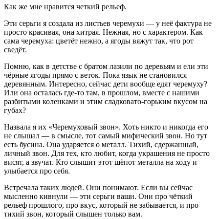
Как же мне нравится четкий рельеф.
Эти серьги я создала из листьев черемухи — у неё фактура не
просто красивая, она хитрая. Нежная, но с характером. Как
сама черемуха: цветёт нежно, а ягоды вяжут так, что рот
сведёт.
Помню, как в детстве с братом лазили по деревьям и ели эти
чёрные ягоды прямо с веток. Пока язык не становился
деревянным. Интересно, сейчас дети вообще едят черемуху?
Или она осталась где-то там, в прошлом, вместе с нашими
разбитыми коленками и этим сладковато-горьким вкусом на
губах?
Назвала я их «Черемуховый звон». Хоть никто и никогда его
не слышал — в смысле, тот самый мифический звон. Но тут
есть бусина. Она ударяется о металл. Тихий, сдержанный,
личный звон. Для тех, кто любит, когда украшения не просто
висят, а звучат. Кто слышит этот шёпот металла на ходу и
улыбается про себя.
Встречала таких людей. Они понимают. Если вы сейчас
мысленно кивнули — эти серьги ваши. Они про чёткий
рельеф прошлого, про вкус, который не забывается, и про
тихий звон, который слышен только вам.